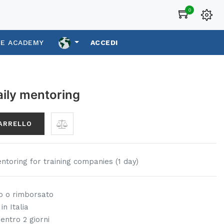
0
CE ACADEMY
ACCEDI
aily mentoring
CARRELLO
ntoring for training companies (1 day)
to o rimborsato
in Italia
 entro 2 giorni